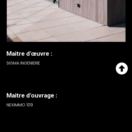
Maitre d’œuvre :
SIGMA INGENIERIE

Maitre d’ouvrage :
NEXIMMO 109